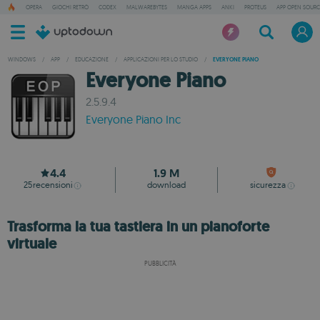
OPERA
GIOCHI RETRÒ
CODEX
MALWAREBYTES
MANGA APPS
ANKI
PROTEUS
APP OPEN SOURC
WINDOWS
/
APP
/
EDUCAZIONE
/
APPLICAZIONI PER LO STUDIO
/
EVERYONE PIANO
Everyone Piano
2.5.9.4
Everyone Piano Inc
4.4
1.9 M
25
recensioni
download
sicurezza
Trasforma la tua tastiera in un pianoforte
virtuale
PUBBLICITÀ