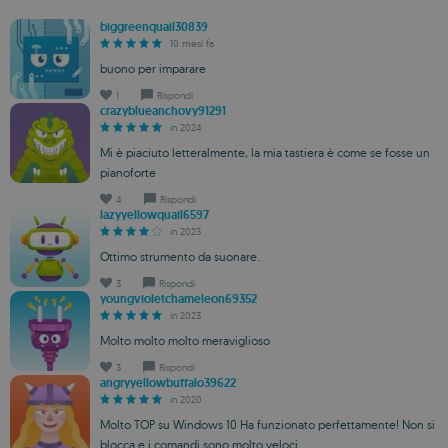
biggreenquail30839
10 mesi fa
buono per imparare
1
Rispondi
crazyblueanchovy91291
in 2024
Mi è piaciuto letteralmente, la mia tastiera è come se fosse un
pianoforte
4
Rispondi
lazyyellowquail6597
in 2023
Ottimo strumento da suonare.
3
Rispondi
youngvioletchameleon69352
in 2023
Molto molto molto meraviglioso
3
Rispondi
angryyellowbuffalo39622
in 2020
Molto TOP su Windows 10 Ha funzionato perfettamente! Non si
blocca e i comandi sono molto veloci.