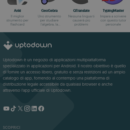
Anki
GeoGebra
QTranslate
TypingMaster
Il miglior
Uno strumento
Nessuna lingua ti
Impara a scrivere
strumento per
per studiare
causerà più
con questo tutor
flashcard
l'algebra, la
problemi
personale
geometria e il
calcolo
Uptodown è un negozio di applicazioni multipiattaforma
specializzato in applicazioni per Android. Il nostro obiettivo è quello
di fornire un accesso libero, gratuito e senza restrizioni ad un ampio
catalogo di app, fornendo al contempo una piattaforma di
distribuzione legale accessibile da qualsiasi browser e anche
attraverso l'app ufficiale di Uptodown.
SCOPRICI