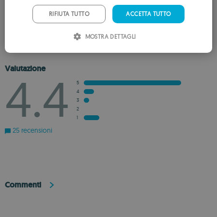
PORTUGUESE
RECENSISCI L’APP
RIFIUTA TUTTO
ACCETTA TUTTO
ITALIAN
AGGIUNGI ALLA LISTA DEI DESIDERI
AGGIUNGI AI CONSIGLIATI
MOSTRA DETTAGLI
SPANISH
ROMANIAN
Valutazione
4.4
5
4
3
2
1
25 recensioni
Commenti