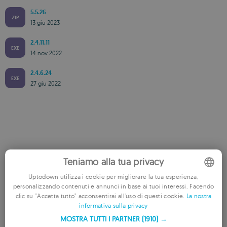
5.5.26
ZIP
13 giu 2023
2.4.11.11
EXE
14 nov 2022
2.4.6.24
EXE
27 giu 2022
Valuta questa App
Teniamo alla tua privacy
Uptodown utilizza i cookie per migliorare la tua esperienza,
personalizzando contenuti e annunci in base ai tuoi interessi. Facendo
ENGLISH
clic su "Accetta tutto" acconsentirai all'uso di questi cookie.
La nostra
informativa sulla privacy
FRENCH
MOSTRA TUTTI I PARTNER
(1910) →
GERMAN