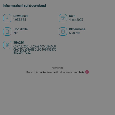
Informazioni sul download
Download
Data
1.933.885
4 set 2023
Tipo di file
Dimensione
ZIP
6.78 MB
SHA256
c077db2001db27a9405fd9d5c8
0fe735ea53e1186c95469752835
882c5417aa2
PUBBLICITÀ
Rimuovi le pubblicità e molto altro ancora con Turbo