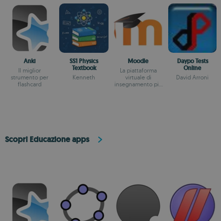
Anki
SS1 Physics
Moodle
Daypo Tests
Textbook
Online
Il miglior
La piattaforma
strumento per
Kenneth
virtuale di
David Arroni
flashcard
insegnamento più
famosa
Scopri Educazione apps